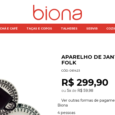
CHÁ E CAFÉ
TAÇAS E COPOS
TALHERES
SERVIR
COZI
APARELHO DE JAN
FOLK
CÓD:
061423
R$ 299,90
ou
5
x
de
R$ 59,98
Ver outras formas de pagame
Biona
4 pessoas