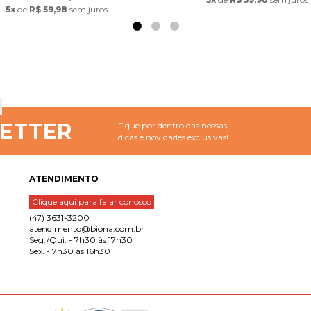
5x
de
R$ 59,98
sem juros
ETTER
Fique por dentro das nossas
dicas e novidades exclusivas!
ATENDIMENTO
Clique aqui para falar conosco
(47) 3631-3200
atendimento@biona.com.br
Seg./Qui. - 7h30 às 17h30
Sex. - 7h30 às 16h30