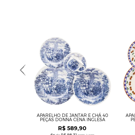
APARELHO DE JANTAR E CHÁ 40
APA
PEÇAS DONNA CENA INGLESA
P
R$ 589,90
6x
de
R$ 98,31
sem juros