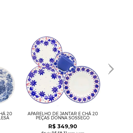
HÁ 20
APARELHO DE JANTAR E CHÁ 20
APARELH
LESA
PEÇAS DONNA SOSSEGO
PE
R$ 349,90
6x
de
R$ 58,31
sem juros
5x