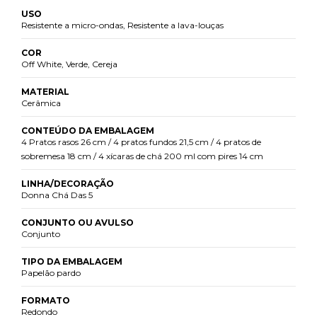
USO
Resistente a micro-ondas, Resistente a lava-louças
COR
Off White, Verde, Cereja
MATERIAL
Cerâmica
CONTEÚDO DA EMBALAGEM
4 Pratos rasos 26 cm / 4 pratos fundos 21,5 cm / 4 pratos de
sobremesa 18 cm / 4 xícaras de chá 200 ml com pires 14 cm
LINHA/DECORAÇÃO
Donna Chá Das 5
CONJUNTO OU AVULSO
Conjunto
TIPO DA EMBALAGEM
Papelão pardo
FORMATO
Redondo