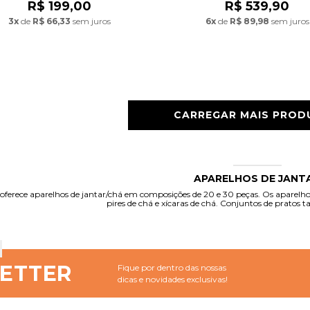
R$ 199,00
R$ 539,90
3x
de
R$ 66,33
sem juros
6x
de
R$ 89,98
sem juros
CARREGAR MAIS PRO
APARELHOS DE JANT
oferece aparelhos de jantar/chá em composições de 20 e 30 peças. Os aparelho
pires de chá e xícaras de chá. Conjuntos de pratos 
ETTER
Fique por dentro das nossas
dicas e novidades exclusivas!