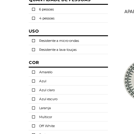
6 pessoas
APA
4 pessoas
USO
Resistente a micro-ondas
Resistente a lava-louças
COR
Amarelo
Azul
Azul claro
Azul escuro
Laranja
Multicor
Off White