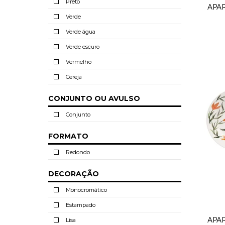
Preto
APA
Verde
Verde água
Verde escuro
Vermelho
Cereja
CONJUNTO OU AVULSO
Conjunto
FORMATO
Redondo
DECORAÇÃO
Monocromático
Estampado
APA
Lisa