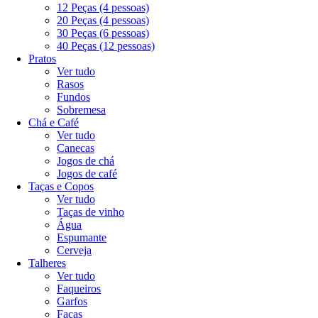
12 Peças (4 pessoas)
20 Peças (4 pessoas)
DECORAÇÃO
30 Peças (6 pessoas)
40 Peças (12 pessoas)
Estampado
Pratos
Ver tudo
Limpar filtros
Rasos
Navegar
Refinar Resultado
Fundos
Refinar Resultado
Sobremesa
Chá e Café
MARCA
Ver tudo
Canecas
Biona (12)
Jogos de chá
Jogos de café
Taças e Copos
QUANTIDADE DE PESSOAS
Ver tudo
Taças de vinho
6 pessoas (12)
Água
Espumante
Cerveja
USO
Talheres
Ver tudo
Resistente a micro-ondas (12)
Resistente a lava-
Faqueiros
louças (12)
Garfos
Facas