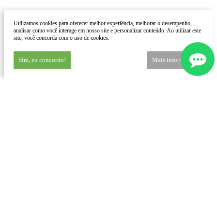
Utilizamos cookies para oferecer melhor experiência, melhorar o desempenho,
analisar como você interage em nosso site e personalizar conteúdo. Ao utilizar este
site, você concorda com o uso de cookies.
Sim, eu concordo!
Mais informações