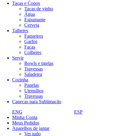
Taças e Copos
QUANTIDADE DE PESSOAS
Taças de vinho
6 pessoas
Água
Espumante
Cerveja
USO
Talheres
Faqueiros
Resistente a micro-ondas
Resistente a lava-louças
Garfos
Facas
Colheres
COR
Servir
Bowls e tigelas
Amarelo
Azul
Azul claro
Azul escuro
Travessas
Laranja
Multicor
Off White
Preto
Verde
Saladeira
Verde água
Verde escuro
Vermelho
Cozinha
Panelas
Utensílios
CONJUNTO OU AVULSO
Travessas
Canecas para Sublimação
Conjunto
ENG
ESP
Minha Conta
FORMATO
Meus Pedidos
Aparelhos de jantar
Redondo
Ver tudo