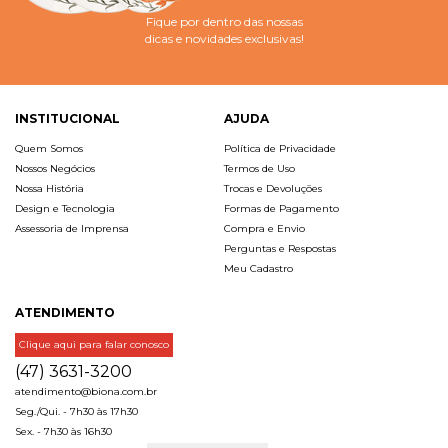
Fique por dentro das nossas
dicas e novidades exclusivas!
INSTITUCIONAL
AJUDA
Quem Somos
Política de Privacidade
Nossos Negócios
Termos de Uso
Nossa História
Trocas e Devoluções
Design e Tecnologia
Formas de Pagamento
Assessoria de Imprensa
Compra e Envio
Perguntas e Respostas
Meu Cadastro
ATENDIMENTO
Clique aqui para falar conosco
(47) 3631-3200
atendimento@biona.com.br
Seg./Qui. - 7h30 às 17h30
Sex. - 7h30 às 16h30