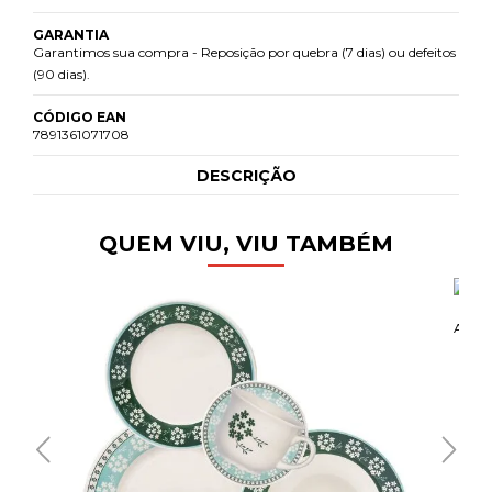
GARANTIA
Garantimos sua compra - Reposição por quebra (7 dias) ou defeitos
(90 dias).
CÓDIGO EAN
7891361071708
DESCRIÇÃO
QUEM VIU, VIU TAMBÉM
APAR