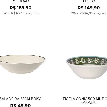
ML ROXO
PRETO
R$ 189,90
R$ 149,90
3x
de
R$ 63,30
sem juros
2x
de
R$ 74,95
sem juros
SALADEIRA 23CM BRISA
TIGELA CONIC 500 ML D
BOSQUE
R$ 49,90