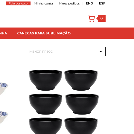
Fale conosco
Minha conta
Meus pedidos
ENG
ESP
0
NHA
CANECAS PARA SUBLIMAÇÃO
MENOR PREÇO