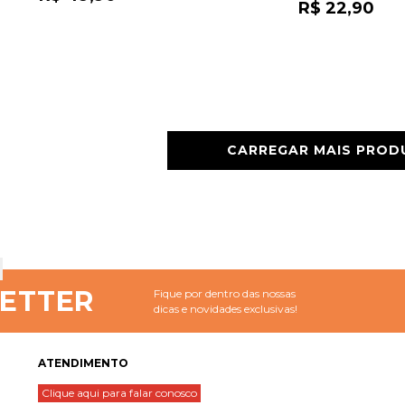
R$ 22,90
CARREGAR MAIS PRO
ETTER
Fique por dentro das nossas
dicas e novidades exclusivas!
ATENDIMENTO
Clique aqui para falar conosco