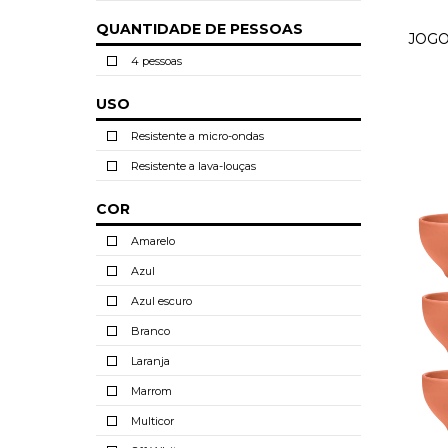
QUANTIDADE DE PESSOAS
JOGO
4 pessoas
USO
Resistente a micro-ondas
Resistente a lava-louças
COR
Amarelo
Azul
Azul escuro
Branco
Laranja
Marrom
Multicor