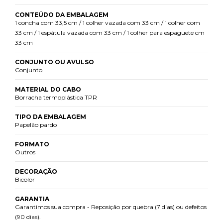
CONTEÚDO DA EMBALAGEM
1 concha com 33,5 cm / 1 colher vazada com 33 cm / 1 colher com
33 cm / 1 espátula vazada com 33 cm / 1 colher para espaguete cm
33 cm
CONJUNTO OU AVULSO
Conjunto
MATERIAL DO CABO
Borracha termoplástica TPR
TIPO DA EMBALAGEM
Papelão pardo
FORMATO
Outros
DECORAÇÃO
Bicolor
GARANTIA
Garantimos sua compra - Reposição por quebra (7 dias) ou defeitos
(90 dias).