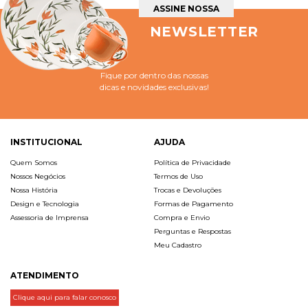
ASSINE NOSSA
NEWSLETTER
Fique por dentro das nossas
dicas e novidades exclusivas!
INSTITUCIONAL
AJUDA
Quem Somos
Política de Privacidade
Nossos Negócios
Termos de Uso
Nossa História
Trocas e Devoluções
Design e Tecnologia
Formas de Pagamento
Assessoria de Imprensa
Compra e Envio
Perguntas e Respostas
Meu Cadastro
ATENDIMENTO
Clique aqui para falar conosco