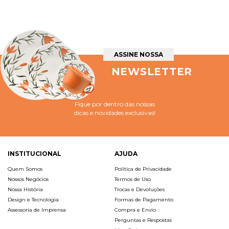
ASSINE NOSSA
NEWSLETTER
Fique por dentro das nossas
dicas e novidades exclusivas!
INSTITUCIONAL
AJUDA
Quem Somos
Política de Privacidade
Nossos Negócios
Termos de Uso
Nossa História
Trocas e Devoluções
Design e Tecnologia
Formas de Pagamento
Assessoria de Imprensa
Compra e Envio
Perguntas e Respostas