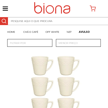
0
CHÁ E CAFÉ
OFF WHITE
1437
AVULSO
FILTRAR POR:
MENOR PREÇO